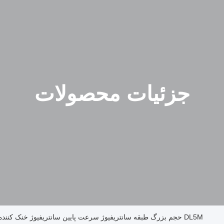
جزئیات محصولات
DL5M حجم بزرگ طبقه سانتریفیوژ سرعت پایین سانتریفیوژ خنک کننده تولید کننده چین