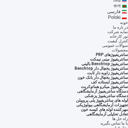
ไทย
বাংলা
فارسی
Polski
خونه
در باره ما
نمایه شرکت
تور کارخانه
کنترل کیفیت
سوالات عمومی
محصولات
سانتریفیوژهای PRP
سانتریفیوژ مینی نیمکت
سانتریفیوژ Benchtop بالینی
سانتریفیوژ یخچال دار Benchtop
سانتریفیوژ زاویه دار ثابت
سانتریفیوژ یخچال دار بانک خون
سانتریفیوژ ایستاده کف
سانتریفیوژ میکرو هماتوکریت
دستگاه سانتریفیوژ آزمایشگاهی
دستگاه سانتریفیوژ پزشکی
لوله های سانتریفیوژ پلی پروپیلن
تجهیزات آزمایشگاهی بیولوژیکی
مهرکننده لوله های کیسه خون
تعادل تحلیلی آزمایشگاهی
راه حل ها
با ما تماس بگیرید
نقل قول