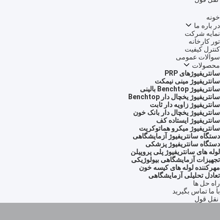
خونه
در باره ما
نمایه شرکت
تور کارخانه
کنترل کیفیت
سوالات عمومی
محصولات
سانتریفیوژهای PRP
سانتریفیوژ مینی نیمکت
سانتریفیوژ Benchtop بالینی
سانتریفیوژ یخچال دار Benchtop
سانتریفیوژ زاویه دار ثابت
سانتریفیوژ یخچال دار بانک خون
سانتریفیوژ ایستاده کف
سانتریفیوژ میکرو هماتوکریت
دستگاه سانتریفیوژ آزمایشگاهی
دستگاه سانتریفیوژ پزشکی
لوله های سانتریفیوژ پلی پروپیلن
تجهیزات آزمایشگاهی بیولوژیکی
مهرکننده لوله های کیسه خون
تعادل تحلیلی آزمایشگاهی
راه حل ها
با ما تماس بگیرید
نقل قول