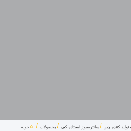
سانتریفیوژ ایستاده کف
محصولات
خونه