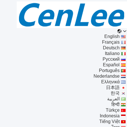
English
Français
Deutsch
Italiano
Русский
Español
Português
Nederlandse
Ελληνικά
日本語
한국
العربية
हिन्दी
Türkçe
Indonesia
Tiếng Việt