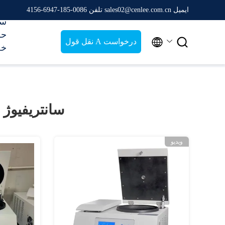
ایمیل sales02@cenlee.com.cn
تلفن 0086-185-6947-4156
سی
حر


درخواست A نقل قول
خ
سانتریفیوژ یخچا
ویدیو