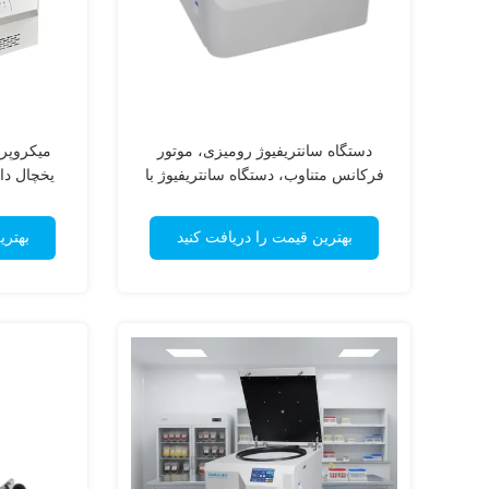
دستگاه سانتریفیوژ رومیزی، موتور
میکروپر
فرکانس متناوب، دستگاه سانتریفیوژ با
یخچال دار top CenLee 3000ml
سرعت بالا 110 ولت
بهترین قیمت را دریافت کنید
بهتری