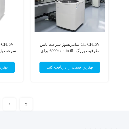
CL-CFL6V سانتریفیوژ سرعت پایین
ظرفیت بزرگ 6000r / min 6L برای
سرعت پایی
تحقیقات آزمایشگاه بیوتکنولوژی خون
تج
بهترین قیمت را دریافت کنید
بهتری