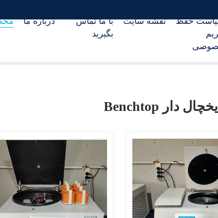
است حفظ
نقشه سایت
با ما تماس
درباره ما
محص
یم
بگیرید
صوصی
ل دار Benchtop