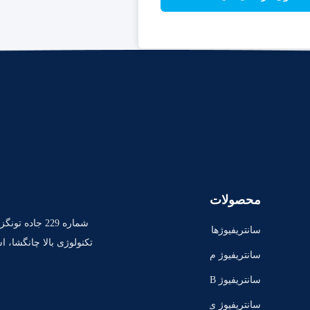
محصولات
شماره 229 جاد
سانتریفیوژها
تکنولوژی بالا چانگشا، استا
ی PRP
سانتریفیوژ م
ینی نیمکت
سانتریفیوژ B
enchtop بالی
سانتریفیوژ ی