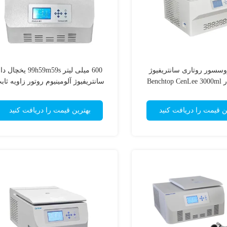
وسسور روتاری سانتریفیوژ
600 میلی لیتر 99h59m59s یخچال 
Bench
سانتریفیوژ آلومینیوم روتور زاویه ثاب
ن قیمت را دریافت کنید
بهترین قیمت را دریافت کنید