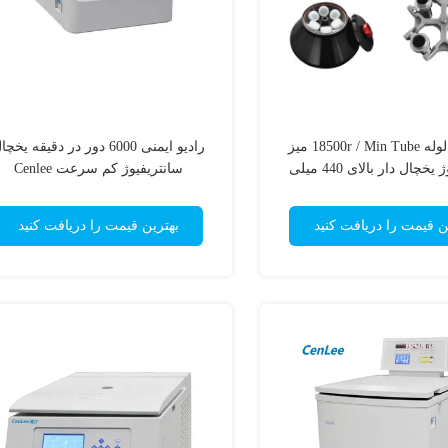
دارندگان لوله 18500r / Min Tube میز
رادیو ایمنی 6000 دور در دقیقه یخچ
سانتریفیوژ یخچال دار بالای 440 میلی
سانتریفیوژ کم سرعت Cenlee
متر
ن قیمت را دریافت کنید
بهترین قیمت را دریافت کنید