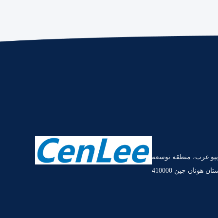
ه تونگزیپو غرب، منطقه توسعه
ن هونان چین 410000