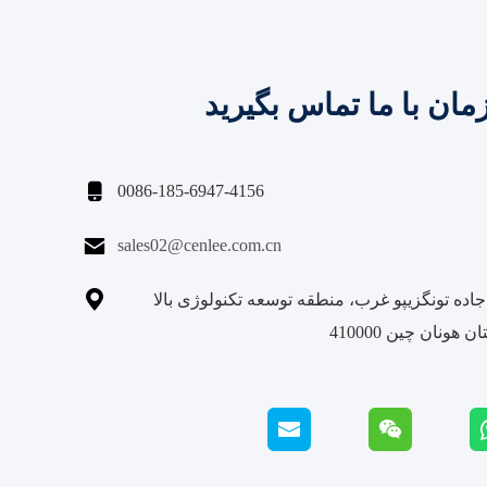
مان با ما تماس بگیرید

0086-185-6947-4156

sales02@cenlee.com.cn

ماره 229 جاده تونگزیپو غرب، منطقه توسعه تکنولوژی بالا
 هونان چین 410000