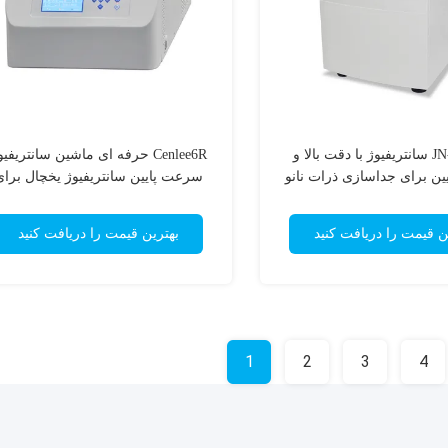
JN-CFL6V سانتریفیوژ با دقت بالا و
Cenlee6R حرفه ای ماشین سانتریفی
ن برای جداسازی ذرات نانو
سرعت پایین سانتریفیوژ یخچال برای
6x1000ml روتر سوئیچ 6000rpm
آزمایشگاه بالینی
هیزات آزمایشگاهی
ن قیمت را دریافت کنید
بهترین قیمت را دریافت کنید
1
2
3
4