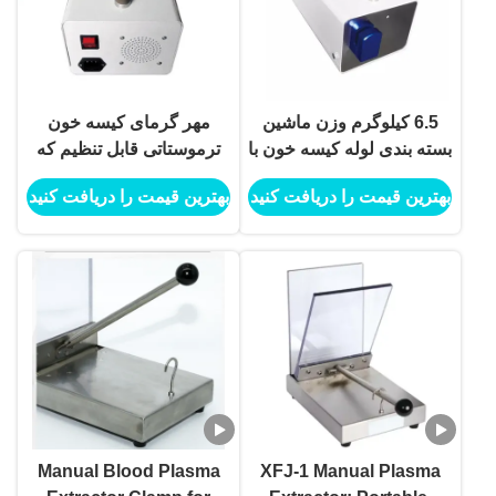
6.5 کیلوگرم وزن ماشین
مهر گرمای کیسه خون
بسته بندی لوله کیسه خون با
ترموستاتی قابل تنظیم که
فرکانس
حفاظت از گرم شدن و
بهترین قیمت را دریافت کنید
بهترین قیمت را دریافت کنید
40.68MHz±10KHz
کنترل دقیق دمای برای مهر
عملکرد برای بسته بندی لوله
و موم امن فراهم می کند
های کیسه خون
Manual Blood Plasma
XFJ-1 Manual Plasma