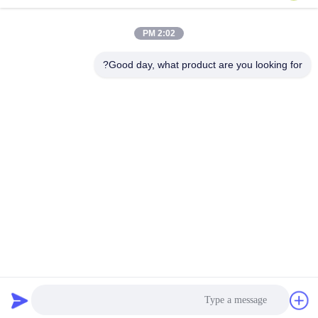
آدرس ما
2:02 PM
آدرس شرکت
شماره 229 جاده تونگزیپو غرب، منطقه توسعه تکنولوژی بالا چانگشا،
Good day, what product are you looking for?
استان هونان چین 410000
آدرس کارخانه
شماره 229 جاده تونگزیپو غرب، منطقه توسعه تکنولوژی بالا چانگشا،
استان هونان چین 410000
تلفن
0086-185-6947-4156
چین خوب کیفیت سانتریفیوژهای PRP عرضه کننده. حقوق چاپ -2026
Changsha CenLee Technology Co., Ltd, . همه حقوق محفوظ است.
سیاست حفظ حریم خصوصی
|
نقشه سایت