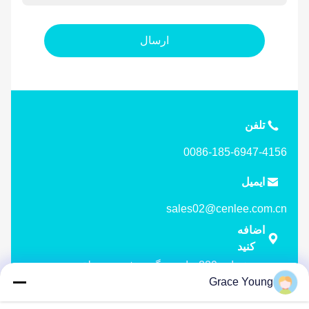
ارسال
تلفن
0086-185-6947-4156

ایمیل
sales02@cenlee.com.cn
اضافه

کنید
شماره 229 جاده تونگزیپو غرب، منطقه توسعه
تکنولوژی بالا چانگشا، استان هونان چین 410000
Grace Young