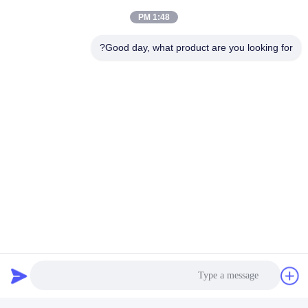
1:48 PM
Changsha CenLee Technology Co.,
Good day, what product are you looking for?
Ltd,