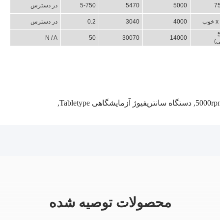
5000
5470
5-750
در دسترس
4000
3040
0.2
در دسترس
12
N / A
50
30070
14000
)
,
دستگاه سانتریفیوژ آزمایشگاهی Tabletype
,
محصولات توصیه شده