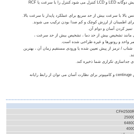
توسط میکرو کامپیوتر با صفحه کاربرپسند و صفحه نمایش دوگانه LED و LCD کنترل می شود.کنترل را با سرعت یا RCF
س بالا با سرعت بیش از حد سریع برای عملکرد پایدار با سرعت بالا.
تمیز کردن آسان و دوام آن.
تی مانند تشخیص بیش از حد دما ، تشخیص بیش از حد سرعت ،
ر واحد و روتورها و غیره طراحی شده است.
پیش خنک سازی محفظه را به سرعت خنک می کند.10 شتاب / ترمز از پیش تعیین شده یا ورودی مستقیم زمان آن ، بهترین
د.
عملکرد تنظیم مجدد دستی.برای دستیابی به ارتباط بین centiruge و کامپیوتر برای نظارت آسان می توان از رابط رایانه
CFH2500
2500
6480
400