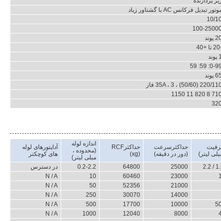
یز پردازنده
وتور تبدیل فرکانس AC با گشتاور زیاد
10/1
100-2500
2 پوند
ا +40
پوند
0-99: 59: 5
6 پوند
220/1 (50/60) ، 35A ، 3 فاز
710 8 820 11 11
32
اندازه لوله
رفیت
حداکثرسرعت
حداکثرRCF
آداپتورهای لوله
(محدوده ،
(دور در دقیقه)
(xg)
های کوچکتر
میلی لیتر)
25000
64800
0.2-2.2
در دسترس
N / A
10
60460
23000
N / A
50
52356
21000
N / A
250
30070
14000
N / A
500
17700
10000
N / A
1000
12040
8000